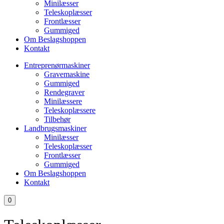
Minilæsser
Teleskoplæsser
Frontlæsser
Gummiged
Om Beslagshoppen
Kontakt
Entreprenørmaskiner
Gravemaskine
Gummiged
Rendegraver
Minilæssere
Teleskoplæssere
Tilbehør
Landbrugsmaskiner
Minilæsser
Teleskoplæsser
Frontlæsser
Gummiged
Om Beslagshoppen
Kontakt
0