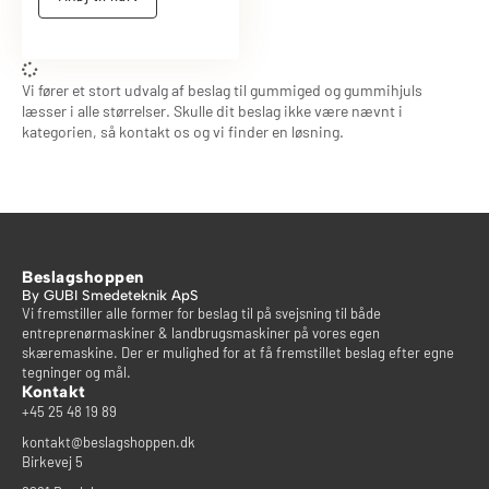
Vi fører et stort udvalg af beslag til gummiged og gummihjuls
læsser i alle størrelser. Skulle dit beslag ikke være nævnt i
kategorien, så kontakt os og vi finder en løsning.
Beslagshoppen
By GUBI Smedeteknik ApS
Vi fremstiller alle former for beslag til på svejsning til både
entreprenørmaskiner & landbrugsmaskiner på vores egen
skæremaskine. Der er mulighed for at få fremstillet beslag efter egne
tegninger og mål.
Kontakt
+45 25 48 19 89
kontakt@beslagshoppen.dk
Birkevej 5