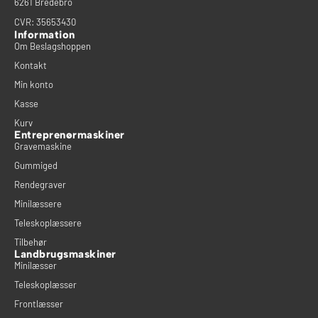
6261 Bredebro
CVR: 35653430
Information
Om Beslagshoppen
Kontakt
Min konto
Kasse
Kurv
Entreprenørmaskiner
Gravemaskine
Gummiged
Rendegraver
Minilæssere
Teleskoplæssere
Tilbehør
Landbrugsmaskiner
Minilæsser
Teleskoplæsser
Frontlæsser