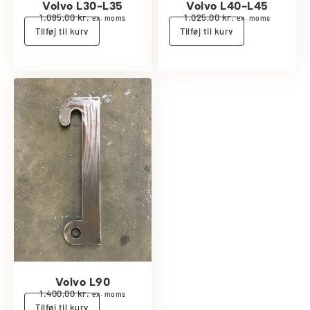
Volvo L30-L35
Volvo L40-L45
1.085,00
kr.
1.025,00
kr.
ex. moms
ex. moms
Tilføj til kurv
Tilføj til kurv
Volvo L90
1.400,00
kr.
ex. moms
Tilføj til kurv