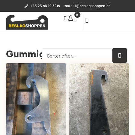
+45 25 48 19 89
kontakt@beslagshoppen.dk
0
Din kurv
Din kurv er tom
Gummiged
Subtotal:
0,00
kr.
Se kurv
Kasse