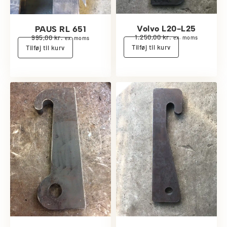
Volvo L20-L25
PAUS RL 651
1.250,00
kr.
995,00
kr.
ex. moms
ex. moms
Tilføj til kurv
Tilføj til kurv