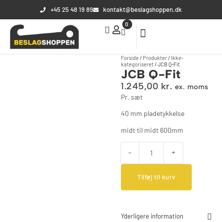
+45 25 48 19 89
kontakt@beslagshoppen.dk
0
Din kurv
Din kurv er tom
Forside
/
Produkter
/
Ikke-
kategoriseret
/
JCB Q-Fit
JCB Q-Fit
1.245,00
kr.
ex. moms
Pr. sæt
Subtotal:
0,00
kr.
40 mm pladetykkelse
Se kurv
Kasse
midt til midt 600mm
-
+
Tilføj til kurv
Yderligere information