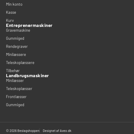
Min konto
Kasse
Kurv
Entreprenørmaskiner
Gravemaskine
Gummiged
Rendegraver
Minilæssere
Teleskoplæssere
Tilbehør
Landbrugsmaskiner
Minilæsser
Teleskoplæsser
Frontlæsser
Gummiged
© 2026 Beslagshoppen
Designet af
Aveo.dk