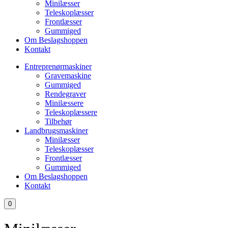
Minilæsser
Teleskoplæsser
Frontlæsser
Gummiged
Om Beslagshoppen
Kontakt
Entreprenørmaskiner
Gravemaskine
Gummiged
Rendegraver
Minilæssere
Teleskoplæssere
Tilbehør
Landbrugsmaskiner
Minilæsser
Teleskoplæsser
Frontlæsser
Gummiged
Om Beslagshoppen
Kontakt
0