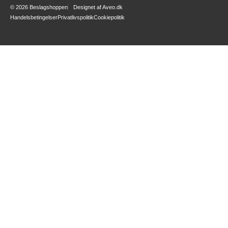
© 2026 Beslagshoppen
Designet af
Aveo.dk
Handelsbetingelser
Privatlivspolitik
Cookiepolitik