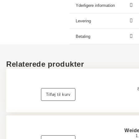
Yderligere information
Levering
Betaling
Relaterede produkter
Tilføj til kurv
Weid
1