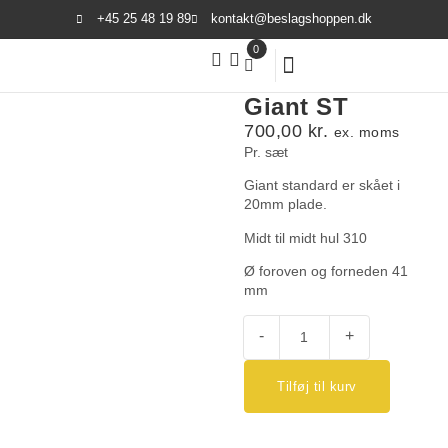
+45 25 48 19 89
kontakt@beslagshoppen.dk
0
Din kurv
Din kurv er tom
Giant ST
700,00
kr.
ex. moms
Pr. sæt
Giant standard er skået i
20mm plade.
Subtotal:
0,00
kr.
Midt til midt hul 310
Se kurv
Kasse
Ø foroven og forneden 41
mm
-
+
Tilføj til kurv