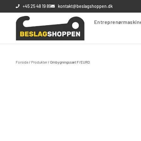
+45 25 48 19 89
kontakt@beslagshoppen.dk
Entreprenørmaskin
Din kurv
Din kurv er tom
Forside
/
Produkter
/
Ombygningssæt F/EURO
Subtotal:
0,00
kr.
Se kurv
Kasse