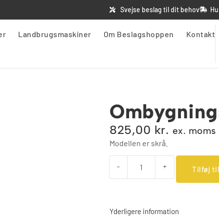
Svejse beslag til dit behov
Hu
er
Landbrugsmaskiner
Om Beslagshoppen
Kontakt
Ombygning
825,00
kr.
ex. moms
Modellen er skrå.
-
+
Tilføj ti
Yderligere information