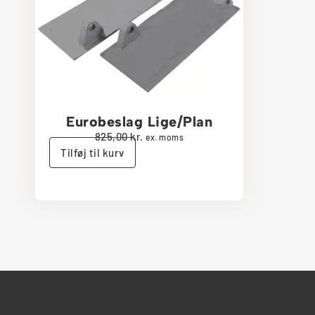
Eurobeslag Lige/Plan
825,00
kr.
ex. moms
Tilføj til kurv